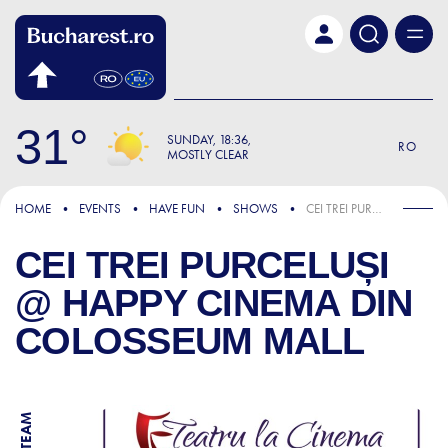
Skip to main content
31
SUNDAY
18:36
RO
MOSTLY CLEAR
HOME
EVENTS
HAVE FUN
SHOWS
CEI TREI PURCELUȘI @ HAPPY CINEMA DIN COLOSSEUM MALL
CEI TREI PURCELUȘI
@ HAPPY CINEMA DIN
COLOSSEUM MALL