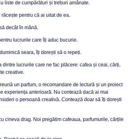
 liste de cumpărături și treburi amânate.
răcește pentru că ai uitat de ea.
să decât în mână.
pentru lucrurile care îți aduc bucurie.
uminică seara, îți dorești să o repeți.
ntre lucrurile care ne fac plăcere: cafea și ceai, cărți,
te creative.
preună un parfum, o recomandare de lectură și un proiect
t de experiența anterioară. Nu contează dacă ai mai
onsideri o persoană creativă. Contează doar să îți dorești
cu cineva drag. Noi pregătim cafeaua, parfumurile, cărțile