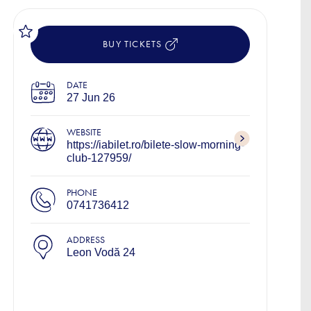
BUY TICKETS
DATE
27 Jun 26
WEBSITE
https://iabilet.ro/bilete-slow-morning-
club-127959/
PHONE
0741736412
ADDRESS
Leon Vodă 24