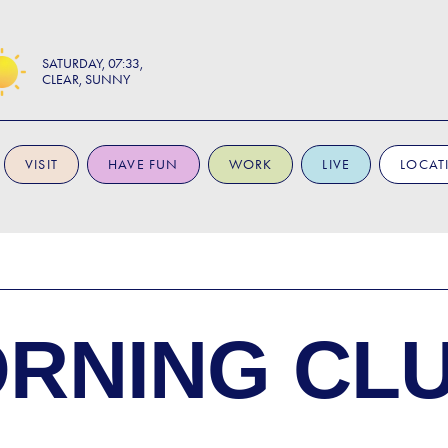
SATURDAY
07:33
CLEAR, SUNNY
VISIT
HAVE FUN
WORK
LIVE
LOCAT
RNING CL