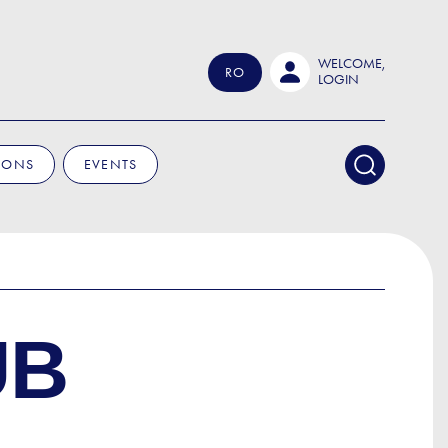
WELCOME,
RO
LOGIN
IONS
EVENTS
UB