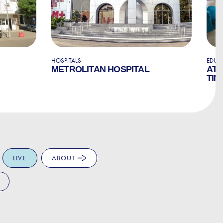
HOSPITALS
EDUC
METROLITAN HOSPITAL
ATL
TIN
LIVE
ABOUT