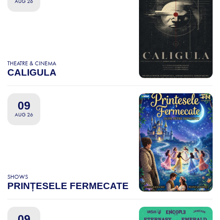
AUG 26
THEATRE & CINEMA
CALIGULA
09
AUG 26
SHOWS
PRINȚESELE FERMECATE
09