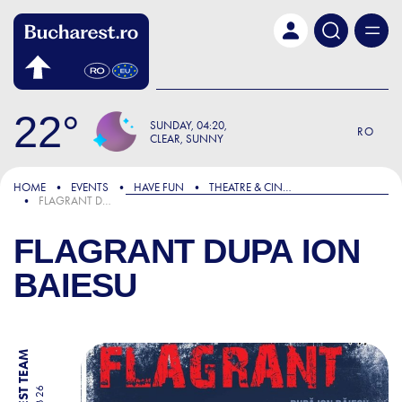
Skip to main content
22
SUNDAY
04:20
RO
CLEAR, SUNNY
HOME
EVENTS
HAVE FUN
THEATRE & CINEMA
FLAGRANT DUPA ION BAIESU
FLAGRANT DUPA ION
BAIESU