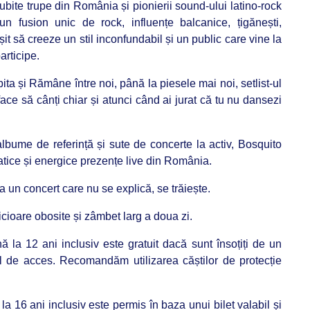
ubite trupe din România și pionierii sound-ului latino-rock
 fusion unic de rock, influențe balcanice, țigănești,
șit să creeze un stil inconfundabil și un public care vine la
articipe.
a și Rămâne între noi, până la piesele mai noi, setlist-ul
ace să cânți chiar și atunci când ai jurat că tu nu dansezi
albume de referință și sute de concerte la activ, Bosquito
tice și energice prezențe live din România.
a un concert care nu se explică, se trăiește.
icioare obosite și zâmbet larg a doua zi.
ă la 12 ani inclusiv este gratuit dacă sunt însoțiți de un
il de acces. Recomandăm utilizarea căștilor de protecție
la 16 ani inclusiv este permis în baza unui bilet valabil și