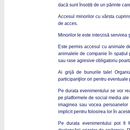
dacă sunt însoțiți de un părinte car
Accesul minorilor cu vârsta cuprins
de acces.
Minorilor le este interzisă servirea
Este permis accesul cu animale de
animalele de companie în spațiul pu
sau rase agresive obligatoriu poartă
Ai grijă de bunurile tale! Organiz
participanţilor ori pentru eventual
Pe durata evenimentului se vor reali
pe platformele de social media ale n
imaginea sau vocea persoanelor d
implicit pentru folosirea lor în aces
Pe durata evenimentului pot fi f