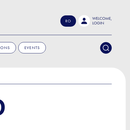
WELCOME,
RO
LOGIN
IONS
EVENTS
O