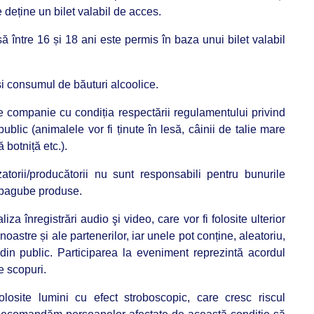
e deține un bilet valabil de acces.
ă între 16 și 18 ani este permis în baza unui bilet valabil
 şi consumul de băuturi alcoolice.
 companie cu condiția respectării regulamentului privind
blic (animalele vor fi ținute în lesă, câinii de talie mare
 botniță etc.).
atorii/producătorii nu sunt responsabili pentru bunurile
e pagube produse.
za înregistrări audio şi video, care vor fi folosite ulterior
oastre și ale partenerilor, iar unele pot conține, aleatoriu,
in public. Participarea la eveniment reprezintă acordul
te scopuri.
olosite lumini cu efect stroboscopic, care cresc riscul