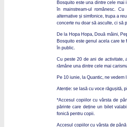
Bosquito este una dintre cele mai i
în mainstream-ul românesc. Cu un
alternative și simfonice, trupa a reu
concerte nu doar să asculte, ci să p
De la Hopa Hopa, Două mâini, Pepit
Bosquito este genul acela care te f
în public.
Cu peste 20 de ani de activitate, 
rămâne una dintre cele mai carisma
Pe 10 iunie, la Quantic, ne vedem l
Atenție: se lasă cu voce răgușită, p
*Accesul copiilor cu vârsta de pân
părinte care deține un bilet valab
fonică pentru copii.
Accesul copiilor cu vârsta de până 