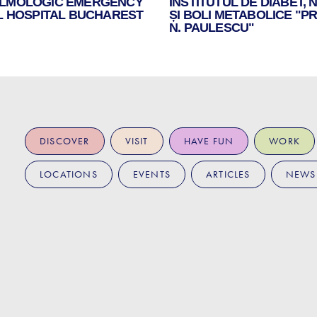
LMOLOGIC EMERGENCY
INSTITUTUL DE DIABET, 
L HOSPITAL BUCHAREST
ȘI BOLI METABOLICE "PR
N. PAULESCU"
DISCOVER
VISIT
HAVE FUN
WORK
LOCATIONS
EVENTS
ARTICLES
NEWS