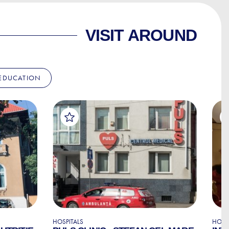
VISIT AROUND
EDUCATION
HOSPITALS
HOSP