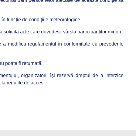
. Recomandăm persoanelor afectate de această condiție să
în funcție de condiţiile meteorologice.
 a solicita acte care dovedesc vârsta participanților minori.
de a modifica regulamentul în conformitate cu prevederile
u poate fi returnată.
ntului, organizatorii își rezervă dreptul de a interzice
tă regulile de acces.