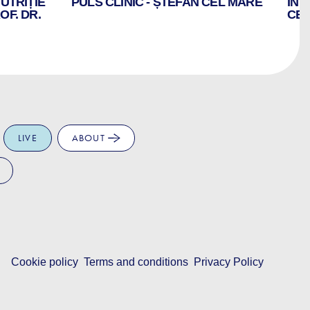
NUTRIȚIE
PULS CLINIC - ȘTEFAN CEL MARE
INT
OF. DR.
CE
LIVE
ABOUT
Cookie policy
Terms and conditions
Privacy Policy