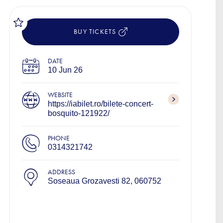
BUY TICKETS
DATE
10 Jun 26
WEBSITE
https://iabilet.ro/bilete-concert-
bosquito-121922/
PHONE
0314321742
ADDRESS
Soseaua Grozavesti 82, 060752