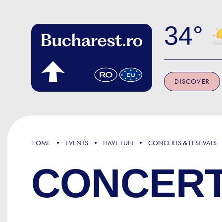
Skip to main content
34
DISCOVER
HOME
EVENTS
HAVE FUN
CONCERTS & FESTIVALS
CONCERT