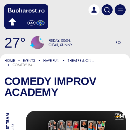
Skip to main content
27
FRIDAY
00:04
RO
CLEAR, SUNNY
HOME
EVENTS
HAVE FUN
THEATRE & CINEMA
COMEDY IMPROV ACADEMY
COMEDY IMPROV
ACADEMY