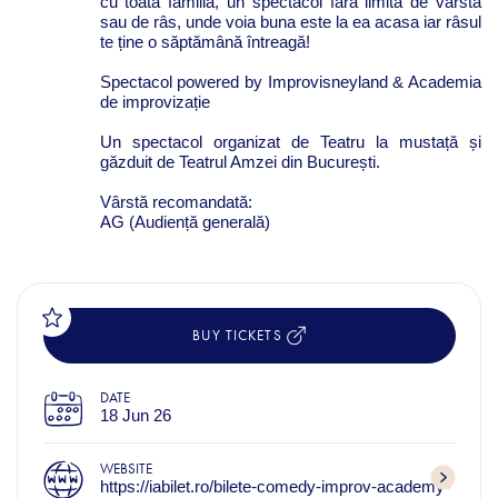
cu toată familia, un spectacol fără limită de vârstă
sau de râs, unde voia buna este la ea acasa iar râsul
te ține o săptămână întreagă!
Spectacol powered by Improvisneyland & Academia
de improvizație
Un spectacol organizat de Teatru la mustață și
găzduit de Teatrul Amzei din București.
Vârstă recomandată:
AG (Audiență generală)
BUY TICKETS
DATE
18 Jun 26
WEBSITE
https://iabilet.ro/bilete-comedy-improv-academy-