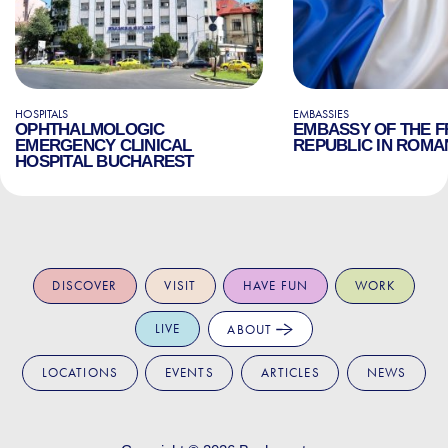
HOSPITALS
EMBASSIES
OPHTHALMOLOGIC
EMBASSY OF THE 
EMERGENCY CLINICAL
REPUBLIC IN ROMA
HOSPITAL BUCHAREST
DISCOVER
VISIT
HAVE FUN
WORK
LIVE
ABOUT
LOCATIONS
EVENTS
ARTICLES
NEWS