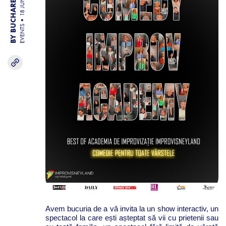
BY BUCHAREST TEAM
18 JUN 26
EVENTS
Avem bucuria de a vă invita la un show interactiv, un
spectacol la care ești așteptat să vii cu prietenii sau