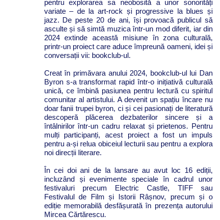
pentru explorarea sa neobosită a unor sonorități
variate – de la art-rock și progressive la blues și
jazz. De peste 20 de ani, își provoacă publicul să
asculte și să simtă muzica într-un mod diferit, iar din
2024 extinde această misiune în zona culturală,
printr-un proiect care aduce împreună oameni, idei și
conversații vii: bookclub-ul.
Creat în primăvara anului 2024, bookclub-ul lui Dan
Byron s-a transformat rapid într-o inițiativă culturală
unică, ce îmbină pasiunea pentru lectură cu spiritul
comunitar al artistului. A devenit un spațiu încare nu
doar fanii trupei byron, ci și cei pasionați de literatură
descoperă plăcerea dezbaterilor sincere și a
întâlnirilor într-un cadru relaxat și prietenos. Pentru
mulți participanți, acest proiect a fost un impuls
pentru a-și relua obiceiul lecturii sau pentru a explora
noi direcții literare.
În cei doi ani de la lansare au avut loc 16 ediții,
incluzând și evenimente speciale în cadrul unor
festivaluri precum Electric Castle, TIFF sau
Festivalul de Film și Istorii Râșnov, precum și o
ediție memorabilă desfășurată în prezența autorului
Mircea Cărtărescu.