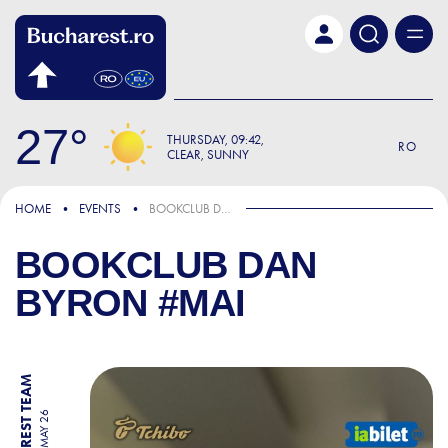
Skip to main content
27
THURSDAY
09:42
RO
CLEAR, SUNNY
HOME
EVENTS
BOOKCLUB DAN BYRON #MAI
BOOKCLUB DAN
BYRON #MAI
BY BUCHAREST TEAM
25 MAY 26