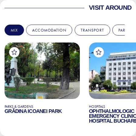
VISIT AROUND
MIX
ACCOMODATION
TRANSPORT
PARKS &
PARKS & GARDENS
HOSPITALS
GRĂDINA ICOANEI PARK
OPHTHALMOLOGIC
EMERGENCY CLINI
HOSPITAL BUCHAR