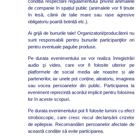
condiția respectării regulamentului privind animalele
de companie în spațiul public (animalele vor fi ținute
în lesă, câinii de talie mare sau rase agresive
obligatoriu poartă botniță etc.).
Ai grijă de bunurile tale! Organizatorii/producătorii nu
sunt responsabili pentru bunurile participanţilor ori
pentru eventuale pagube produse.
Pe durata evenimentului se vor realiza înregistrări
audio şi video, care vor fi folosite ulterior pe
platformele de social media ale noastre și ale
partenerilor, iar unele pot conține, aleatoriu, imaginea
sau vocea persoanelor din public. Participarea la
eveniment reprezintă acordul implicit pentru folosirea
lor în aceste scopuri.
Pe durata evenimentului pot fi folosite lumini cu efect
stroboscopic, care cresc riscul declanșării crizelor
de epilepsie. Recomandăm persoanelor afectate de
această condiție să evite participarea.