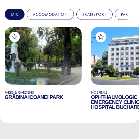
MIX
ACCOMODATION
TRANSPORT
PARKS &
PARKS & GARDENS
HOSPITALS
GRĂDINA ICOANEI PARK
OPHTHALMOLOGIC
EMERGENCY CLINI
HOSPITAL BUCHAR