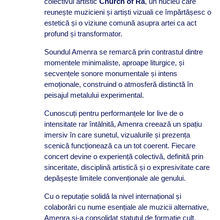
colectivul artistic
Church of Ra
, un nucleu care
reunește muzicieni și artiști vizuali ce împărtășesc o
estetică și o viziune comună asupra artei ca act
profund și transformator.
Soundul Amenra se remarcă prin contrastul dintre
momentele minimaliste, aproape liturgice, și
secvențele sonore monumentale și intens
emoționale, construind o atmosferă distinctă în
peisajul metalului experimental.
Cunoscuți pentru performanțele lor live de o
intensitate rar întâlnită, Amenra creează un spațiu
imersiv în care sunetul, vizualurile și prezența
scenică funcționează ca un tot coerent. Fiecare
concert devine o experiență colectivă, definită prin
sinceritate, disciplină artistică și o expresivitate care
depășește limitele convenționale ale genului.
Cu o reputație solidă la nivel internațional și
colaborări cu nume esențiale ale muzicii alternative,
Amenra și-a consolidat statutul de formație cult,